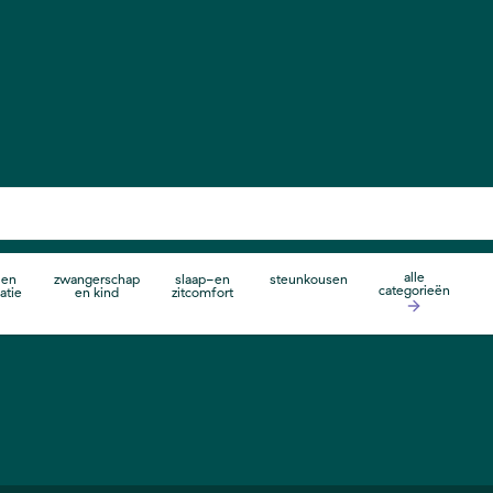
alle
 en
zwangerschap
slaap-en
steunkousen
categorieën
atie
en kind
zitcomfort