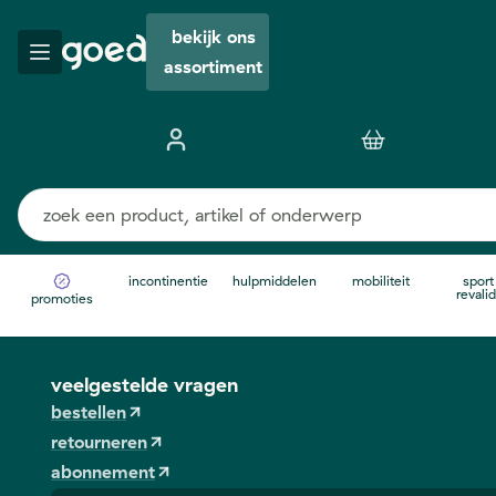
bekijk ons
assortiment
incontinentie
hulpmiddelen
mobiliteit
sport
revalid
promoties
veelgestelde vragen
bestellen
retourneren
abonnement