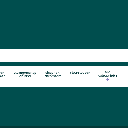
alle
 en
zwangerschap
slaap-en
steunkousen
categorieën
atie
en kind
zitcomfort