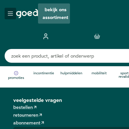
bekijk ons
assortiment
incontinentie
hulpmiddelen
mobiliteit
sport
revalid
promoties
veelgestelde vragen
bestellen
retourneren
abonnement