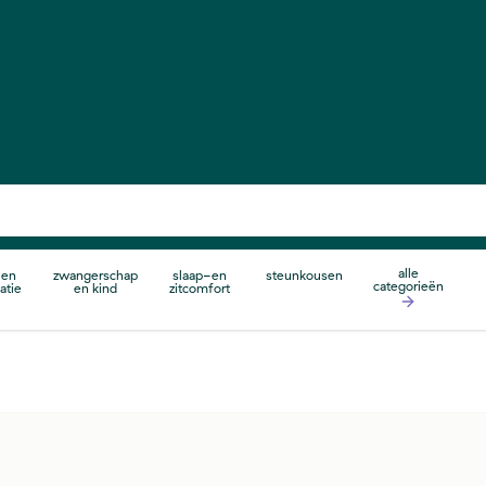
alle
 en
zwangerschap
slaap-en
steunkousen
categorieën
atie
en kind
zitcomfort