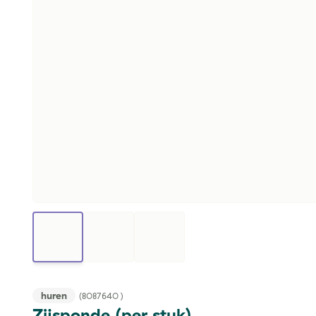
huren
(
8087640
)
Zijsponde (per stuk)