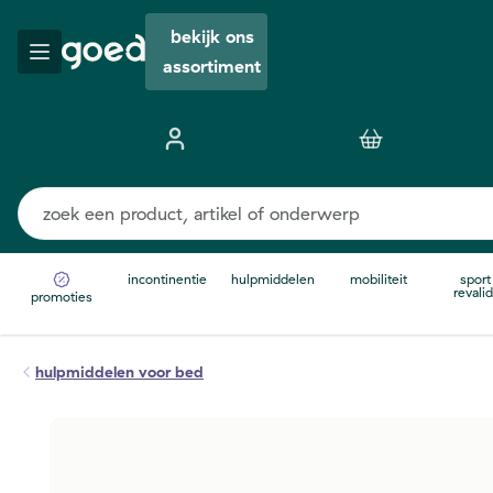
bekijk ons
assortiment
incontinentie
hulpmiddelen
mobiliteit
sport
revalid
promoties
hulpmiddelen voor bed