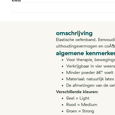
kleur
omschrijving
Elastische oefenband. Eenvoudi
uithoudingsvermogen en coÃ¶r
algemene kenmerke
Voor therapie, bewegings
Verkrijgbaar in vier weer
Minder poeder â€“ voelt 
Materiaal: natuurlijk lat
De afmetingen van de oe
Verschillende kleuren:
Geel = Light
Rood = Medium
Groen = Strong