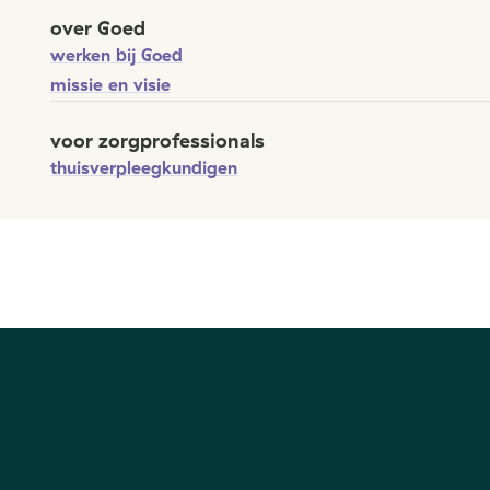
over Goed
werken bij Goed
missie en visie
voor zorgprofessionals
thuisverpleegkundigen