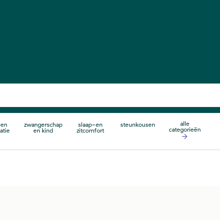
alle
 en
zwangerschap
slaap-en
steunkousen
categorieën
atie
en kind
zitcomfort