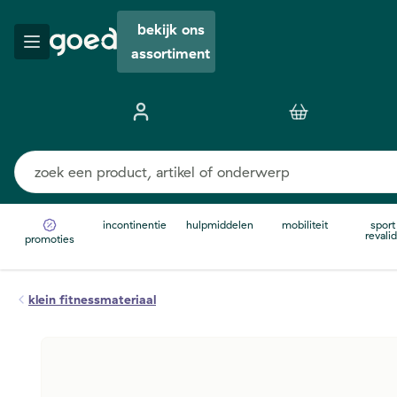
bekijk ons
assortiment
incontinentie
hulpmiddelen
mobiliteit
sport
revalid
promoties
klein fitnessmateriaal