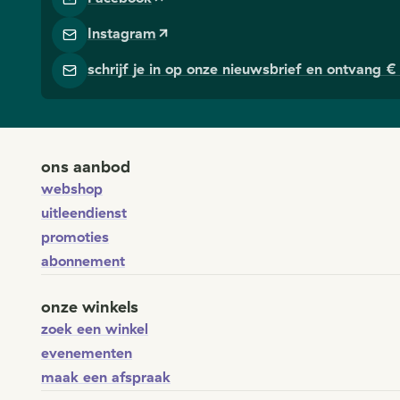
Instagram
schrijf je in op onze nieuwsbrief en ontvang € 
ons aanbod
webshop
uitleendienst
promoties
abonnement
onze winkels
zoek een winkel
evenementen
maak een afspraak