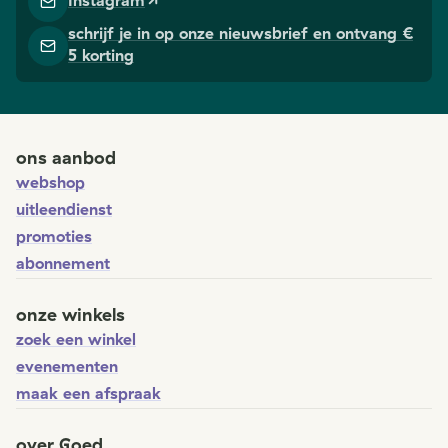
Instagram
schrijf je in op onze nieuwsbrief en ontvang €
5 korting
ons aanbod
webshop
uitleendienst
promoties
abonnement
onze winkels
zoek een winkel
evenementen
maak een afspraak
over Goed