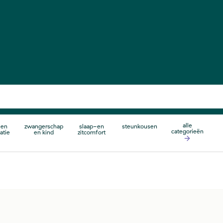
alle
 en
zwangerschap
slaap-en
steunkousen
categorieën
atie
en kind
zitcomfort