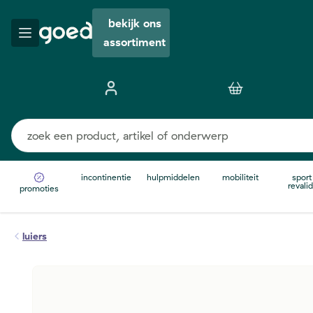
bekijk ons
assortiment
incontinentie
hulpmiddelen
mobiliteit
sport
revalid
promoties
luiers