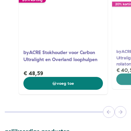
20% korti
byACRE
byACRE Stokhouder voor Carbon
Ultrali
Ultralight en Overland loophulpen
rollator
€ 40,
€ 48,59
voeg toe