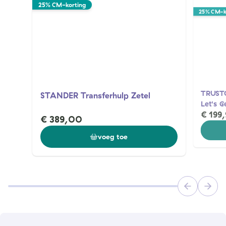
25% CM-korting
25% CM-k
TRUSTC
STANDER Transferhulp Zetel
Let's G
€ 199,
€ 389,00
voeg toe