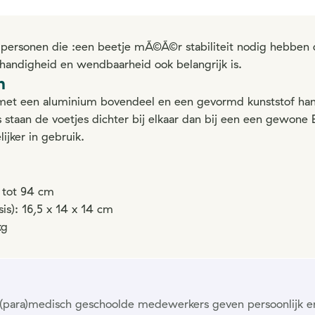
r personen die :een beetje mÃ©Ã©r stabiliteit nodig hebben
andigheid en wendbaarheid ook belangrijk is.
n
 met een aluminium bovendeel en een gevormd kunststof han
 staan de voetjes dichter bij elkaar dan bij een een gewone Eif
jker in gebruik.
 tot 94 cm
sis): 16,5 x 14 x 14 cm
kg
ze (para)medisch geschoolde medewerkers geven persoonlijk e