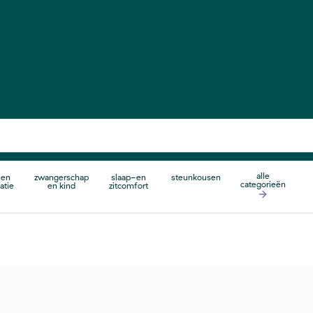
alle
 en
zwangerschap
slaap-en
steunkousen
categorieën
atie
en kind
zitcomfort