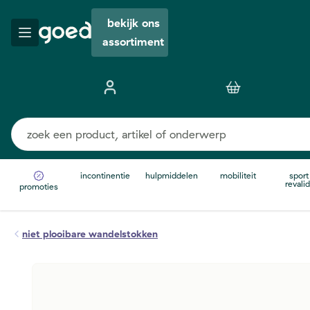
bekijk ons
assortiment
incontinentie
hulpmiddelen
mobiliteit
sport
revalid
promoties
niet plooibare wandelstokken